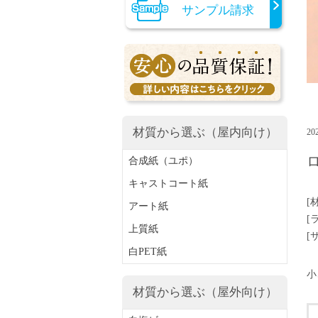
サンプル請求
材質から選ぶ（屋内向け）
20
合成紙（ユポ）
キャストコート紙
[
アート紙
[
上質紙
[
白PET紙
小
材質から選ぶ（屋外向け）