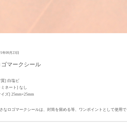
21年09月23日
ロゴマークシール
材質] 白塩ビ
ラミネート] なし
サイズ] 25mm×25mm
さなロゴマークシールは、封筒を留める等、ワンポイントとして使用で