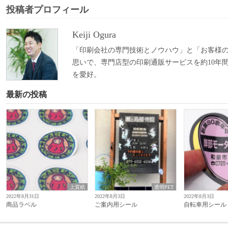
投稿者プロフィール
Keiji Ogura
「印刷会社の専門技術とノウハウ」と「お客様
思いで、専門店型の印刷通販サービスを約10年
を愛好。
最新の投稿
上質紙
透明PET
2022年8月31日
2022年8月3日
2022年8月3日
商品ラベル
ご案内用シール
自転車用シール