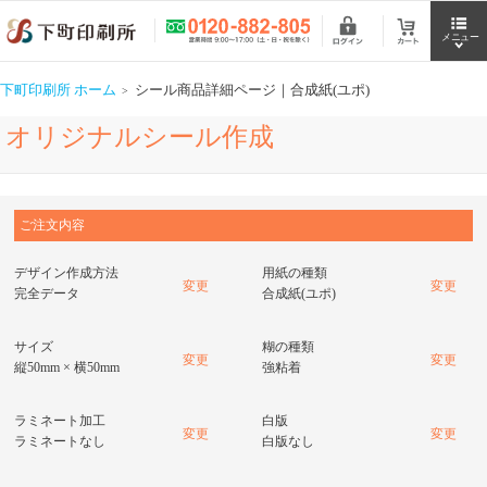
下町印刷所 ホーム
シール商品詳細ページ｜合成紙(ユポ)
オリジナルシール作成
ご注文内容
デザイン作成方法
用紙の種類
変更
変更
完全データ
合成紙(ユポ)
サイズ
糊の種類
変更
変更
縦50mm × 横50mm
強粘着
ラミネート加工
白版
変更
変更
ラミネートなし
白版なし