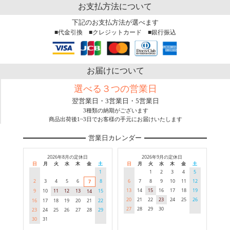
お支払方法について
下記のお支払方法が選べます
■代金引換 ■クレジットカード ■銀行振込
お届けについて
選べる３つの営業日
翌営業日・3営業日・5営業日
3種類の納期がございます
商品出荷後1~3日でお客様の手元にお届けいたします
営業日カレンダー
2026年8月の定休日
2026年9月の定休日
日
月
火
水
木
金
土
日
月
火
水
木
金
土
1
1
2
3
4
5
2
3
4
5
6
8
6
7
8
9
10
11
12
7
13
14
15
16
17
18
19
9
10
11
12
13
15
14
20
21
22
23
24
25
26
16
17
18
19
20
21
22
27
28
29
30
23
24
25
26
27
28
29
30
31