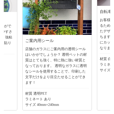
自転車
お客様が
るための
いかがで
たデザイ
みやすさ
ちます！
！ 強粘
ご案内用シール
にカット
にも貼り
なりま
店舗のガラスにご案内用の透明シール
はいかがでしょうか？ 透明ペットの材
材質 白
質はとても強く、特に熱に強い材質と
ラミネー
なっております。 透明なガラスに透明
サイズ 5
なシールを使用することで、印刷した
文字だけをより目立たせることができ
ます！
材質 透明PET
ラミネート あり
サイズ 40mm×240mm