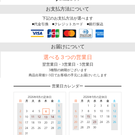
お支払方法について
下記のお支払方法が選べます
■代金引換 ■クレジットカード ■銀行振込
お届けについて
選べる３つの営業日
翌営業日・3営業日・5営業日
3種類の納期がございます
商品出荷後1~3日でお客様の手元にお届けいたします
営業日カレンダー
2026年8月の定休日
2026年9月の定休日
日
月
火
水
木
金
土
日
月
火
水
木
金
土
1
1
2
3
4
5
2
3
4
5
7
8
6
7
8
9
10
11
12
6
13
14
15
16
17
18
19
9
10
11
12
14
15
13
20
21
22
23
24
25
26
16
17
18
19
20
21
22
27
28
29
30
23
24
25
26
27
28
29
30
31