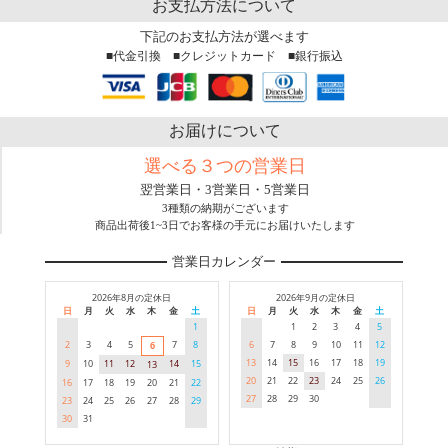
お支払方法について
下記のお支払方法が選べます
■代金引換 ■クレジットカード ■銀行振込
お届けについて
選べる３つの営業日
翌営業日・3営業日・5営業日
3種類の納期がございます
商品出荷後1~3日でお客様の手元にお届けいたします
営業日カレンダー
2026年8月の定休日
2026年9月の定休日
日
月
火
水
木
金
土
日
月
火
水
木
金
土
1
1
2
3
4
5
2
3
4
5
7
8
6
7
8
9
10
11
12
6
13
14
15
16
17
18
19
9
10
11
12
14
15
13
20
21
22
23
24
25
26
16
17
18
19
20
21
22
27
28
29
30
23
24
25
26
27
28
29
30
31