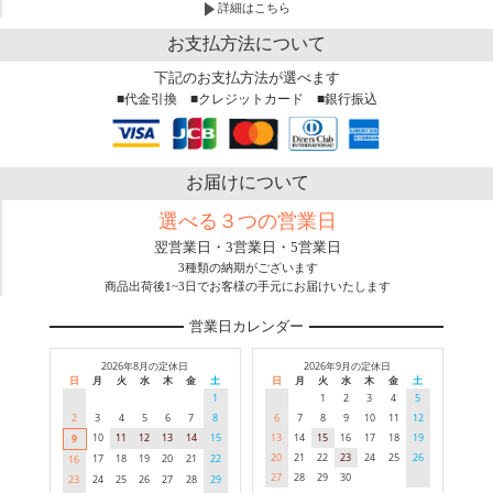
詳細はこちら
お支払方法について
下記のお支払方法が選べます
■代金引換 ■クレジットカード ■銀行振込
お届けについて
選べる３つの営業日
翌営業日・3営業日・5営業日
3種類の納期がございます
商品出荷後1~3日でお客様の手元にお届けいたします
営業日カレンダー
2026年8月の定休日
2026年9月の定休日
日
月
火
水
木
金
土
日
月
火
水
木
金
土
1
1
2
3
4
5
2
3
4
5
6
7
8
6
7
8
9
10
11
12
10
11
12
13
14
15
13
14
15
16
17
18
19
9
20
21
22
23
24
25
26
17
18
19
20
21
22
16
27
28
29
30
23
24
25
26
27
28
29