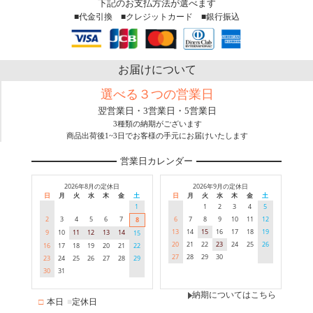
下記のお支払方法が選べます
■代金引換 ■クレジットカード ■銀行振込
お届けについて
選べる３つの営業日
翌営業日・3営業日・5営業日
3種類の納期がございます
商品出荷後1~3日でお客様の手元にお届けいたします
営業日カレンダー
2026年8月の定休日
2026年9月の定休日
日
月
火
水
木
金
土
日
月
火
水
木
金
土
1
1
2
3
4
5
2
3
4
5
6
7
6
7
8
9
10
11
12
8
13
14
15
16
17
18
19
9
10
11
12
13
14
15
20
21
22
23
24
25
26
16
17
18
19
20
21
22
27
28
29
30
23
24
25
26
27
28
29
30
31
納期についてはこちら
□
本日
■
定休日