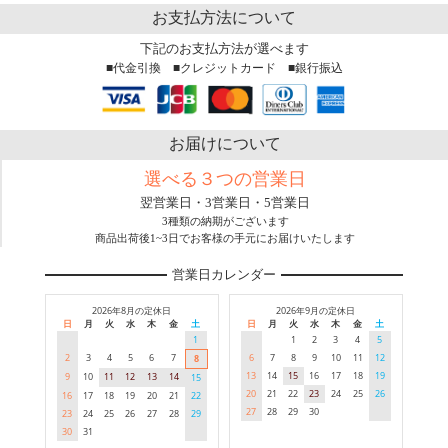
お支払方法について
下記のお支払方法が選べます
■代金引換 ■クレジットカード ■銀行振込
お届けについて
選べる３つの営業日
翌営業日・3営業日・5営業日
3種類の納期がございます
商品出荷後1~3日でお客様の手元にお届けいたします
営業日カレンダー
2026年8月の定休日
2026年9月の定休日
日
月
火
水
木
金
土
日
月
火
水
木
金
土
1
1
2
3
4
5
2
3
4
5
6
7
6
7
8
9
10
11
12
8
13
14
15
16
17
18
19
9
10
11
12
13
14
15
20
21
22
23
24
25
26
16
17
18
19
20
21
22
27
28
29
30
23
24
25
26
27
28
29
30
31