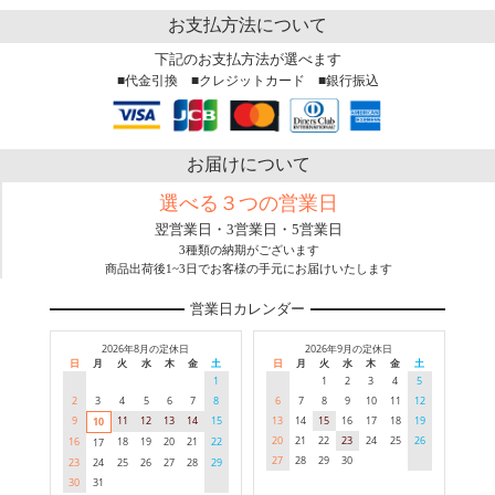
お支払方法について
下記のお支払方法が選べます
■代金引換 ■クレジットカード ■銀行振込
お届けについて
選べる３つの営業日
翌営業日・3営業日・5営業日
3種類の納期がございます
商品出荷後1~3日でお客様の手元にお届けいたします
営業日カレンダー
2026年8月の定休日
2026年9月の定休日
日
月
火
水
木
金
土
日
月
火
水
木
金
土
1
1
2
3
4
5
2
3
4
5
6
7
8
6
7
8
9
10
11
12
9
11
12
13
14
15
13
14
15
16
17
18
19
10
20
21
22
23
24
25
26
16
18
19
20
21
22
17
27
28
29
30
23
24
25
26
27
28
29
30
31