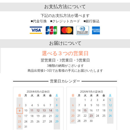
お支払方法について
下記のお支払方法が選べます
■代金引換 ■クレジットカード ■銀行振込
お届けについて
選べる３つの営業日
翌営業日・3営業日・5営業日
3種類の納期がございます
商品出荷後1~3日でお客様の手元にお届けいたします
営業日カレンダー
2026年8月の定休日
2026年9月の定休日
日
月
火
水
木
金
土
日
月
火
水
木
金
土
1
1
2
3
4
5
2
3
4
5
6
7
8
6
7
8
9
10
11
12
10
11
12
13
14
15
13
14
15
16
17
18
19
9
20
21
22
23
24
25
26
17
18
19
20
21
22
16
27
28
29
30
23
24
25
26
27
28
29
30
31