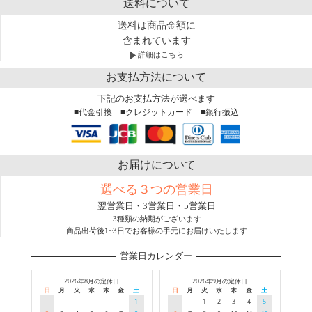
送料について
送料は商品金額に
含まれています
詳細はこちら
お支払方法について
下記のお支払方法が選べます
■代金引換 ■クレジットカード ■銀行振込
お届けについて
選べる３つの営業日
翌営業日・3営業日・5営業日
3種類の納期がございます
商品出荷後1~3日でお客様の手元にお届けいたします
営業日カレンダー
2026年8月の定休日
2026年9月の定休日
日
月
火
水
木
金
土
日
月
火
水
木
金
土
1
1
2
3
4
5