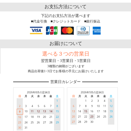
お支払方法について
下記のお支払方法が選べます
■代金引換 ■クレジットカード ■銀行振込
お届けについて
選べる３つの営業日
翌営業日・3営業日・5営業日
3種類の納期がございます
商品出荷後1~3日でお客様の手元にお届けいたします
営業日カレンダー
2026年8月の定休日
2026年9月の定休日
日
月
火
水
木
金
土
日
月
火
水
木
金
土
1
1
2
3
4
5
2
3
4
5
6
7
8
6
7
8
9
10
11
12
10
11
12
13
14
15
13
14
15
16
17
18
19
9
20
21
22
23
24
25
26
17
18
19
20
21
22
16
27
28
29
30
23
24
25
26
27
28
29
30
31