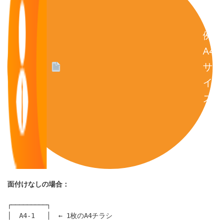
け
の
例
A4
サ
イ
ズ
の
チ
ラ
シ
面付けなしの場合：
┌─────────┐

│  A4-1   │  ← 1枚のA4チラシ
