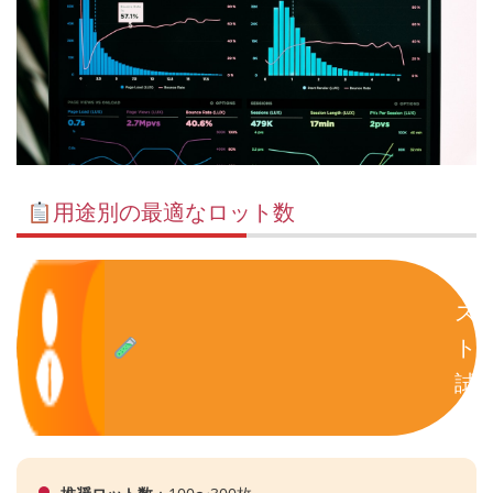
用途別の最適なロット数
テ
ス
ト
試
作