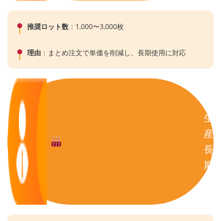
推奨ロット数
：1,000〜3,000枚
理由
：まとめ注文で単価を削減し、長期使用に対応
大
量
生
産
長
期
使
用