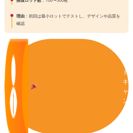
推奨ロット数
：100〜300枚
理由
：初回は最小ロットでテストし、デザインや品質を
確認
イ
ベ
ン
ト
キ
ャ
ン
ペ
ー
ン