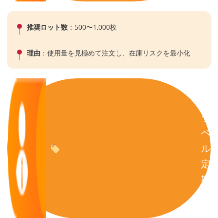
推奨ロット数
：500〜1,000枚
理由
：使用量を見極めて注文し、在庫リスクを最小化
商
品
ラ
ベ
ル
定
期
使
用