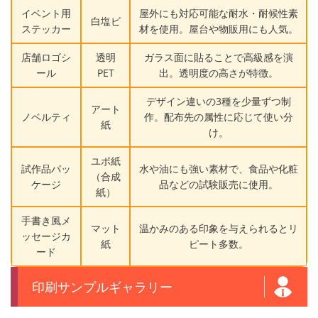
イベント用
屋外にも対応可能な耐水・耐候性素
白塩ビ
ステッカー
材を使用。屋台や物販用にも人気。
店舗ロゴシ
透明
ガラス面に貼ることで高級感を演
ール
PET
出。透明度の高さが特徴。
デザイン違いの3種を少量ずつ制
アート
ノベルティ
作。配布先の属性に応じて使い分
紙
け。
ユポ紙
試作品パッ
水や油にも強い素材で、食品や化粧
（合成
ケージ
品などの試験販売に使用。
紙）
手書き風メ
マット
温かみのある印象を与えられるとリ
ッセージカ
紙
ピート多数。
ード
印刷サンプルギャラリー