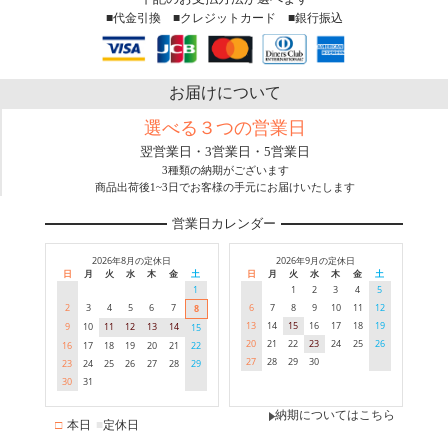
■代金引換 ■クレジットカード ■銀行振込
お届けについて
選べる３つの営業日
翌営業日・3営業日・5営業日
3種類の納期がございます
商品出荷後1~3日でお客様の手元にお届けいたします
営業日カレンダー
2026年8月の定休日
2026年9月の定休日
日
月
火
水
木
金
土
日
月
火
水
木
金
土
1
1
2
3
4
5
2
3
4
5
6
7
6
7
8
9
10
11
12
8
13
14
15
16
17
18
19
9
10
11
12
13
14
15
20
21
22
23
24
25
26
16
17
18
19
20
21
22
27
28
29
30
23
24
25
26
27
28
29
30
31
納期についてはこちら
□
本日
■
定休日