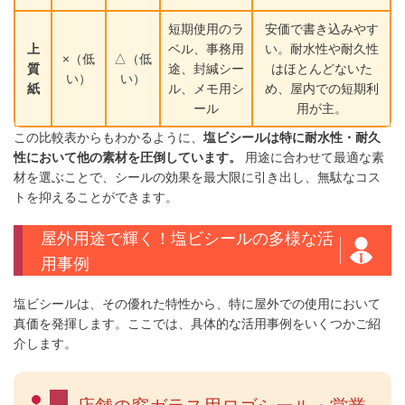
短期使用のラ
安価で書き込みやす
上
ベル、事務用
い。耐水性や耐久性
×（低
△（低
質
途、封緘シー
はほとんどないた
い）
い）
紙
ル、メモ用シ
め、屋内での短期利
ール
用が主。
この比較表からもわかるように、
塩ビシールは特に耐水性・耐久
性において他の素材を圧倒しています。
用途に合わせて最適な素
材を選ぶことで、シールの効果を最大限に引き出し、無駄なコス
トを抑えることができます。
屋外用途で輝く！塩ビシールの多様な活
用事例
塩ビシールは、その優れた特性から、特に屋外での使用において
真価を発揮します。ここでは、具体的な活用事例をいくつかご紹
介します。