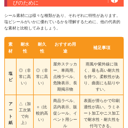
びのために
シール素材には様々な種類があり、それぞれに特性があります。
塩ビシールがいかに優れているかを理解するために、他の代表的
な素材と比較してみましょう。
素
耐水
耐久
おすすめ用
補足事項
材
性
性
途
屋外ステッカ
雨風や紫外線に強
◎（非
◎（非
ー、車両用、
く、最も高い耐久性
塩
常に高
常に高
点検ラベル、
を持つ。柔軟性があ
ビ
い）
い）
危険表示、長
り、曲面にも貼りや
期掲示物
すい。
商品ラベル、
表面が滑らかで印刷
ア
△（加
○（比
店内表示、販
適性が高い。ラミネ
ー
工次第
較的高
促シール、イ
ート加工やニス加工
ト
で向
い）
ベント用シー
で耐水性・耐久性を
紙
上）
ル
付与できる。