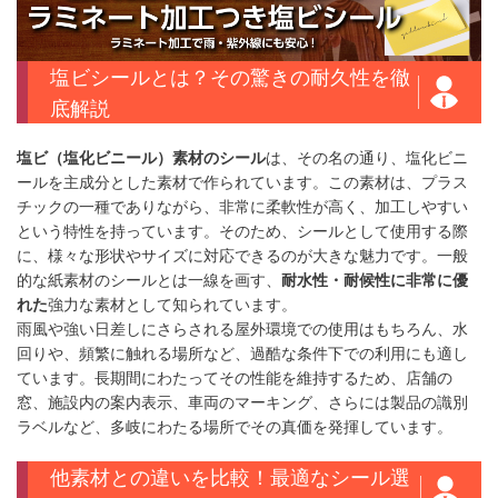
塩ビシールとは？その驚きの耐久性を徹
底解説
塩ビ（塩化ビニール）素材のシール
は、その名の通り、塩化ビニ
ールを主成分とした素材で作られています。この素材は、プラス
チックの一種でありながら、非常に柔軟性が高く、加工しやすい
という特性を持っています。そのため、シールとして使用する際
に、様々な形状やサイズに対応できるのが大きな魅力です。一般
的な紙素材のシールとは一線を画す、
耐水性・耐候性に非常に優
れた
強力な素材として知られています。
雨風や強い日差しにさらされる屋外環境での使用はもちろん、水
回りや、頻繁に触れる場所など、過酷な条件下での利用にも適し
ています。長期間にわたってその性能を維持するため、店舗の
窓、施設内の案内表示、車両のマーキング、さらには製品の識別
ラベルなど、多岐にわたる場所でその真価を発揮しています。
他素材との違いを比較！最適なシール選