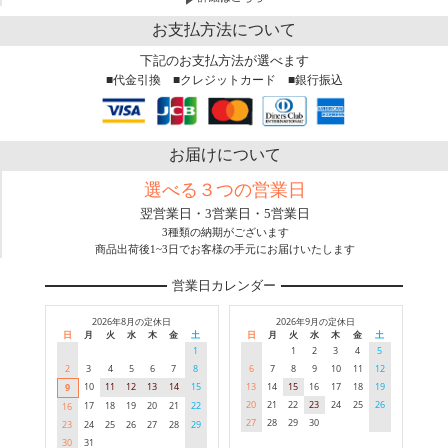
お支払方法について
下記のお支払方法が選べます
■代金引換 ■クレジットカード ■銀行振込
お届けについて
選べる３つの営業日
翌営業日・3営業日・5営業日
3種類の納期がございます
商品出荷後1~3日でお客様の手元にお届けいたします
営業日カレンダー
2026年8月の定休日
2026年9月の定休日
日
月
火
水
木
金
土
日
月
火
水
木
金
土
1
1
2
3
4
5
2
3
4
5
6
7
8
6
7
8
9
10
11
12
10
11
12
13
14
15
13
14
15
16
17
18
19
9
20
21
22
23
24
25
26
17
18
19
20
21
22
16
27
28
29
30
23
24
25
26
27
28
29
30
31